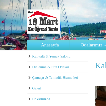
Ana içeriğe atla
Anasayfa
Odalarımız
Kahvaltı & Yemek Salonu
Ka
Dinlenme & Etüt Odaları
Çamaşır & Temizlik Hizmetleri
Galeri
Hakkımızda